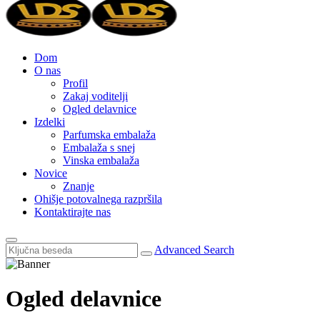
Dom
O nas
Profil
Zakaj voditelji
Ogled delavnice
Izdelki
Parfumska embalaža
Embalaža s snej
Vinska embalaža
Novice
Znanje
Ohišje potovalnega razpršila
Kontaktirajte nas
Advanced Search
Ogled delavnice