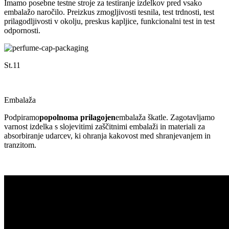
Imamo posebne testne stroje za testiranje izdelkov pred vsako
embalažo naročilo. Preizkus zmogljivosti tesnila, test trdnosti, test
prilagodljivosti v okolju, preskus kapljice, funkcionalni test in test
odpornosti.
St.11
Embalaža
Podpiramo
popolnoma prilagojen
embalaža škatle. Zagotavljamo
varnost izdelka s slojevitimi zaščitnimi embalaži in materiali za
absorbiranje udarcev, ki ohranja kakovost med shranjevanjem in
tranzitom.