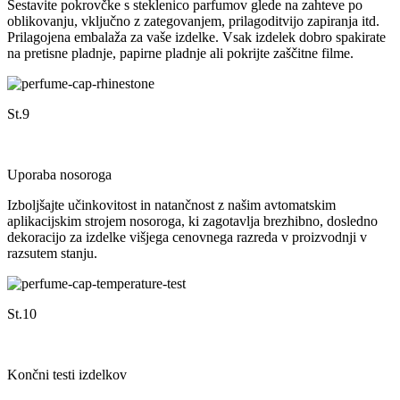
Sestavite pokrovčke s steklenico parfumov glede na zahteve po
oblikovanju, vključno z zategovanjem, prilagoditvijo zapiranja itd.
Prilagojena embalaža za vaše izdelke. Vsak izdelek dobro spakirate
na pretisne pladnje, papirne pladnje ali pokrijte zaščitne filme.
St.9
Uporaba nosoroga
Izboljšajte učinkovitost in natančnost z našim avtomatskim
aplikacijskim strojem nosoroga, ki zagotavlja brezhibno, dosledno
dekoracijo za izdelke višjega cenovnega razreda v proizvodnji v
razsutem stanju.
St.10
Končni testi izdelkov