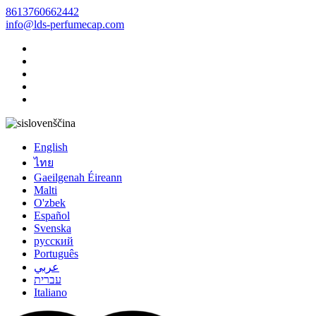
8613760662442
info@lds-perfumecap.com
slovenščina
English
ไทย
Gaeilgenah Éireann
Malti
O'zbek
Español
Svenska
русский
Português
عربي
עברית
Italiano