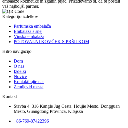
embalaže kozmetike in žganih pijač. Prizadevamo si, da bi postali
vaš najboljši partner.
Kategorijo izdelkov
Parfumska embalaža
Embalaža s snej
Vinska embalaža
POTOVALNI KOVČEK S PRŠILKOM
Hitro navigacijo
Dom
O nas
Izdelki
Novice
Kontaktirajte nas
Zemljevid mesta
Kontakt
Stavba 4, 316 Kangle Jug Cesta, Houjie Mesto, Dongguan
Mesto, Guangdong Provinca, Kitajska
+86-769-87422396