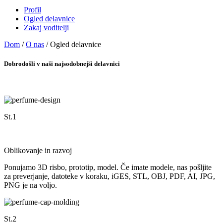
Profil
Ogled delavnice
Zakaj voditelji
Dom
/
O nas
/ Ogled delavnice
Dobrodošli v naši najsodobnejši delavnici
St.1
Oblikovanje in razvoj
Ponujamo 3D risbo, prototip, model. Če imate modele, nas pošljite
za preverjanje, datoteke v koraku, iGES, STL, OBJ, PDF, AI, JPG,
PNG je na voljo.
St.2